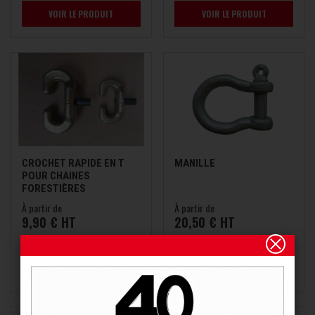
VOIR LE PRODUIT
VOIR LE PRODUIT
CROCHET RAPIDE EN T
MANILLE
POUR CHAINES
FORESTIÈRES
À partir de
À partir de
9,90 € HT
20,50 € HT
VOIR LE PRODUIT
VOIR LE PRODUIT