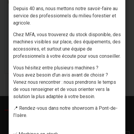
Depuis 40 ans, nous mettons notre savoir-faire au
service des professionnels du milieu forestier et
SANGLE PLATE / ELINGUE
agricole.
TEXILE
Chez MFA, vous trouverez du stock disponible, des
À partir de
machines visibles sur place, des équipements, des
17,30 € HT
accessoires, et surtout une équipe de
professionnels à votre écoute pour vous conseiller.
VOIR LE PRODUIT
Vous hésitez entre plusieurs machines ?
Vous avez besoin d’un avis avant de choisir ?
Venez nous rencontrer : nous prendrons le temps
de vous renseigner et de vous orienter vers la
solution la plus adaptée à votre besoin.
DÉCOUVREZ NOS PRODUITS EN
📍 Rendez-vous dans notre showroom à Pont-de-
l’Isère.
VIDÉO