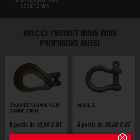
FILM PRÉSENTATION
SOCIÉTÉ MFA
AVEC CE PRODUIT NOUS VOUS
PROPOSONS AUSSI
CROCHET A CHAPE POUR
MANILLE
CHAÎNE Ø8MM
À partir de
13,90 € HT
À partir de
20,50 € HT