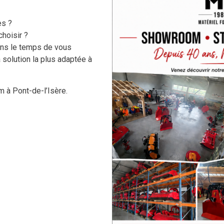
es ?
hoisir ?
ons le temps de vous
 solution la plus adaptée à
 TIPPER BOXES KRPAN PT
FILM PRÉSENTATION SO
 à Pont-de-l’Isère.
VÊTEMENTS,
NOS MARQUES
CHAUSSURES ET EPI
COLLINO
CHAUSSURES
KRPAN
VETEMENTS TRAVAIL & EPI