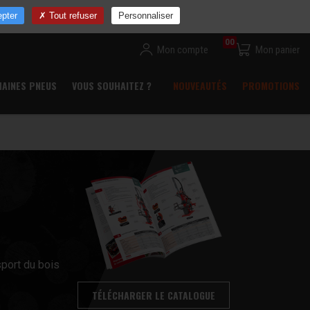
ns
Devenir revendeur
Commande rapide
Contact
pter
Tout refuser
Personnaliser
00
Mon compte
Mon panier
HAINES PNEUS
VOUS SOUHAITEZ ?
NOUVEAUTÉS
PROMOTIONS
sport du bois
TÉLÉCHARGER LE CATALOGUE