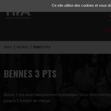
Gestion de vos préférences sur les cookies
Ce site utilise des cookies et vous 
M
ACCUEIL
MATÉRIELS
BENNES 3 PTS
BENNES 3 PTS
Benne 3 pts avec basculement hydraulique. Gros vérin d'articula
jusqu'à 3 tonnes de charge.