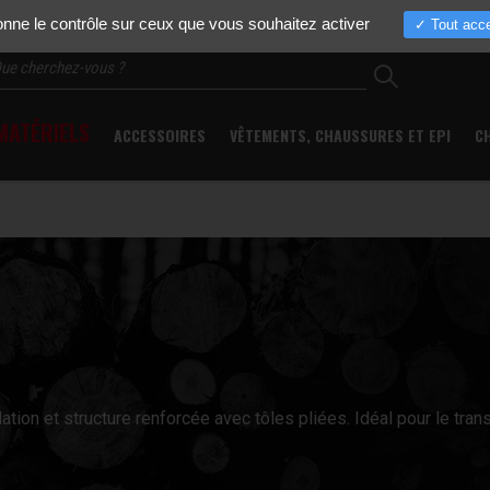
Actualités
Entreprise
Nos marques
Pièces détachées
Occasio
donne le contrôle sur ceux que vous souhaitez activer
Tout acce
ATÉRIELS
ACCESSOIRES
VÊTEMENTS, CHAUSSURES ET EPI
C
tion et structure renforcée avec tôles pliées. Idéal pour le tran