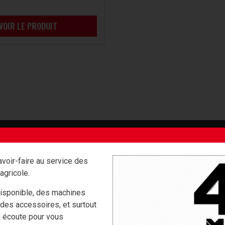
VOIR LE PRODUIT
VIDÉO
voir-faire au service des
agricole.
isponible, des machines
 des accessoires, et surtout
e écoute pour vous