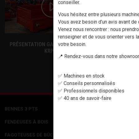
conseiller.
Vous hésitez entre plusieurs machin
Vous avez besoin d’un avis avant de c
Venez nous rencontrer : nous prendr
renseigner et de vous orienter vers la
PRÉSENTATION GAMME BENNE 3PTS
HYDRAULIC
votre besoin.
KRPAN
📍 Rendez-vous dans notre showroom
✅ Machines en stock
✅ Conseils personnalisés
✅ Professionnels disponibles
✅ 40 ans de savoir-faire
BENNES 3 PTS
ACCESSOIRES
FENDEUSES À BOIS
PHARMACIE
CABLES DEBARDAGE
FAGOTEUSES DE BÛCHES