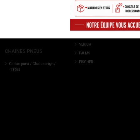
MFA
CASQUES DE PROTECTION
FBC
GANTS & MANCHETTES
JUNKKARI
DESTOCKAGE - LIQUIDATION
TEHNOS
VETEMENTS, PANTALONS,
VESTES, TEE-SHIRTS, ETC..
WESTERMANN
VERIGA
CHAINES PNEUS
PALMS
FISCHER
Chaine pneu / Chaine neige /
Tracks