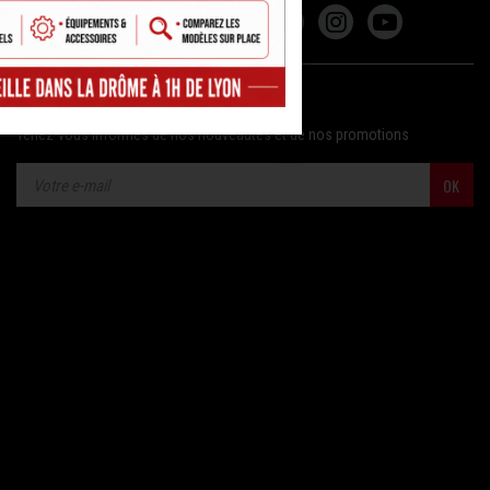
LA COMMUNAUTÉ MFA !
NEWSLETTER
Tenez-vous informés de nos nouveautés et de nos promotions
OK