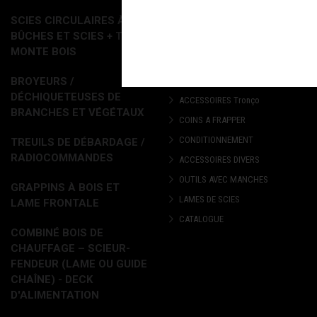
ACCESSOIRES DEBARDAGE
SCIES CIRCULAIRES À
SIGNALISATION
BÛCHES ET SCIES + TAPIS
MESURES
MONTE BOIS
MARQUAGE
BROYEURS /
ELAGAGE
DÉCHIQUETEUSES DE
ACCESSOIRES Tronço
BRANCHES ET VÉGÉTAUX
COINS A FRAPPER
CONDITIONNEMENT
TREUILS DE DÉBARDAGE /
RADIOCOMMANDES
ACCESSOIRES DIVERS
OUTILS AVEC MANCHES
GRAPPINS À BOIS ET
LAMES DE SCIES
LAME FRONTALE
CATALOGUE
COMBINÉ BOIS DE
CHAUFFAGE – SCIEUR-
FENDEUR (LAME OU GUIDE
CHAÎNE) - DECK
D'ALIMENTATION