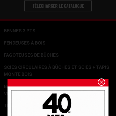
TÉLÉCHARGER LE CATALOGUE
BENNES 3 PTS
FENDEUSES À BOIS
FAGOTEUSES DE BÛCHES
SCIES CIRCULAIRES À BÛCHES ET SCIES + TAPIS
MONTE BOIS
BROYEURS / DÉCHIQUETEUSES DE BRANCHES ET
VÉGÉTAUX
TREUILS DE DÉBARDAGE / RADIOCOMMANDES