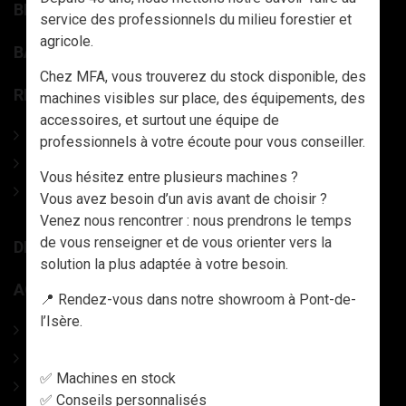
BROYEURS FORESTIERS
service des professionnels du milieu forestier et
agricole.
BALAYAGE ET NETTOYAGE AGRICOLE / VOIRIE.
Chez MFA, vous trouverez du stock disponible, des
REMORQUE ET GRUES FORESTIÈRES
machines visibles sur place, des équipements, des
accessoires, et surtout une équipe de
Ensemble Grues et Remorques forestières
professionnels à votre écoute pour vous conseiller.
Remorques à bois forestières
Vous hésitez entre plusieurs machines ?
Grues de débardage forestières
Vous avez besoin d’un avis avant de choisir ?
Venez nous rencontrer : nous prendrons le temps
de vous renseigner et de vous orienter vers la
DIVERS MATÉRIEL MARAÎCHAGE
solution la plus adaptée à votre besoin.
ACCESSOIRES
📍 Rendez-vous dans notre showroom à Pont-de-
l’Isère.
PHARMACIE
CABLES DEBARDAGE
✅ Machines en stock
ACCESSOIRES DEBARDAGE
✅ Conseils personnalisés