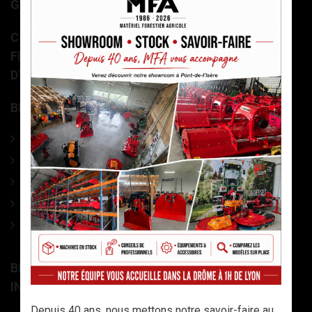
GRAPPINS À BOIS ET LAME FRONTALE
COMBINÉ BOIS DE CHAUFFAGE – SCIEUR-
FENDEUR (LAME OU GUIDE CHAÎNE) - DECK
D'ALIMENTATION
BROYEURS À AXE HORIZONTAL
Broyeurs agricoles universels
Broyeurs d'accotement
Tondeuses à lames
Broyeurs semi-forestier
Broyeurs grandes cultures
BROYEURS / TONDEUSES À AXE VERTICALE +
INTERCEPS
Depuis 40 ans, nous mettons notre savoir-faire au