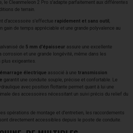
ble, le Cleanmeleon 2 Pro s'adapte parfaitement aux différentes
itions de terrain.
t d'accessoire s'effectue
rapidement et sans outil
,
un gain de temps appréciable et une grande polyvalence au
Brosse radiale R 1000
galvanisé de
5 mm d'épaisseur
assure une excellente
la corrosion et une grande longévité, même dans les
s plus exigeantes.
émarrage électrique
associé à une
transmission
e
garantit une conduite souple, précise et confortable. Le
ydraulique avec position flottante permet quant à lui une
timale des accessoires nécessitant un suivi précis du relief du
r les opérations de montage et d'entretien, les raccordements
sont directement accessibles depuis le poste de conduite.