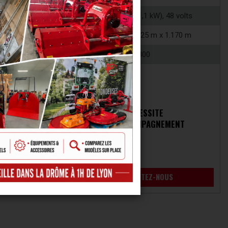
1100 watts (1,1 kW), 48 volts
 x 1.155 m
1.500 m x 0.825 m x 1.170 m
300
TE
NÉCESSITE
NEMENT
UN ACCOMPAGNEMENT
NOUS
CONTACTEZ-NOUS