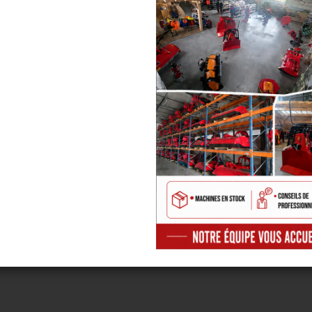
13 CV
0.773 m x 0.935 m x 1.155 m
0.773 m x 0.935 m
260
295
NÉCESSITE
NÉCESSI
UN ACCOMPAGNEMENT
UN ACCOMPAG
CONTACTEZ-NOUS
CONTACTEZ-