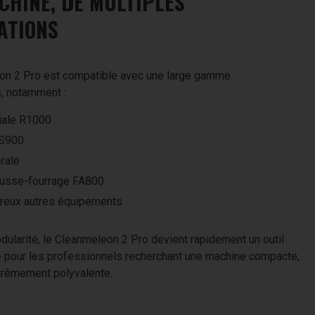
CHINE, DE MULTIPLES
ATIONS
on 2 Pro est compatible avec une large gamme
, notamment :
iale R1000
SS900
rale
usse-fourrage FA800
reux autres équipements
dularité, le Cleanmeleon 2 Pro devient rapidement un outil
 pour les professionnels recherchant une machine compacte,
trêmement polyvalente.