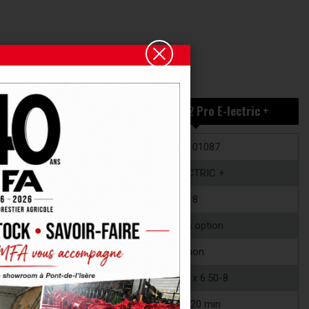
2 Pro
Cleanmeleon 2 Pro E-lectric +
0
756101087
390
E-LECTRIC +
8
selon option
non
.50-8
AS 16 x 6.50-8
60/120 min