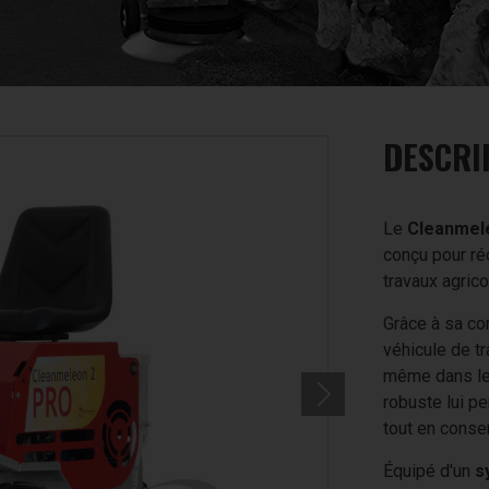
DESCRI
Le
Cleanmel
conçu pour ré
travaux agrico
Grâce à sa con
véhicule de tr
même dans les
robuste lui p
tout en conser
Équipé d'un
s