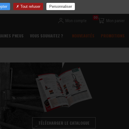
ns
Devenir revendeur
Commande rapide
Contact
pter
Tout refuser
Personnaliser
00
Mon compte
Mon panier
HAINES PNEUS
VOUS SOUHAITEZ ?
NOUVEAUTÉS
PROMOTIONS
TÉLÉCHARGER LE CATALOGUE