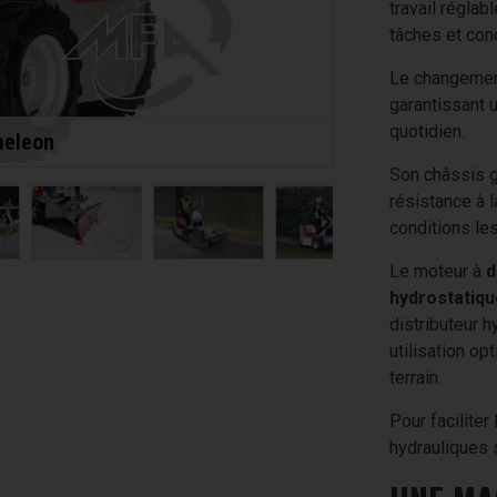
travail régla
tâches et cond
Le changemen
garantissant 
quotidien.
meleon
Son châssis 
résistance à 
conditions le
Le moteur à
d
hydrostatiqu
distributeur h
utilisation op
terrain.
Pour facilite
hydrauliques 