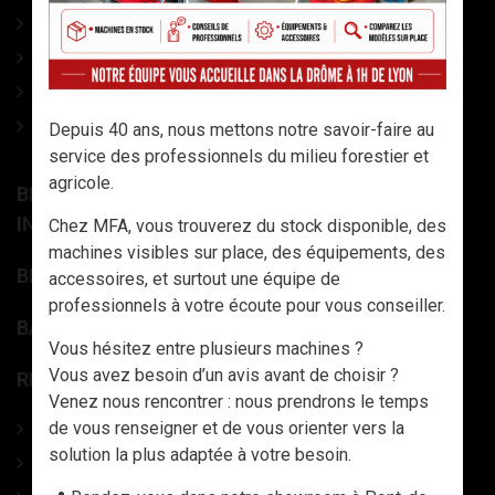
Broyeurs d'accotement
Tondeuses à lames
Broyeurs semi-forestier
Broyeurs grandes cultures
Depuis 40 ans, nous mettons notre savoir-faire au
service des professionnels du milieu forestier et
agricole.
BROYEURS / TONDEUSES À AXE VERTICALE +
INTERCEPS
Chez MFA, vous trouverez du stock disponible, des
machines visibles sur place, des équipements, des
BROYEURS FORESTIERS
accessoires, et surtout une équipe de
professionnels à votre écoute pour vous conseiller.
BALAYAGE ET NETTOYAGE AGRICOLE / VOIRIE.
Vous hésitez entre plusieurs machines ?
Vous avez besoin d’un avis avant de choisir ?
REMORQUE ET GRUES FORESTIÈRES
Venez nous rencontrer : nous prendrons le temps
de vous renseigner et de vous orienter vers la
Ensemble Grues et Remorques forestières
solution la plus adaptée à votre besoin.
Remorques à bois forestières