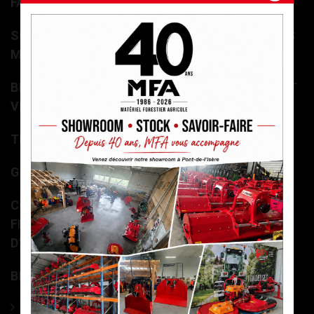
FAGOTEUSES DE BÛCHES
SCIES CIRCULAIRES À BÛCHES ET SCIES + TAPIS
MONTE BOIS
BROYEURS / DÉCHIQUETEUSES DE BRANCHES ET
VÉGÉTAUX
TREUILS DE DÉBARDAGE / RADIOCOMMANDES
GRAPPINS À BOIS ET LAME FRONTALE
COMBINÉ BOIS DE CHAUFFAGE – SCIEUR-
FENDEUR (LAME OU GUIDE CHAÎNE) - DECK
D'ALIMENTATION
BROYEURS À AXE HORIZONTAL
Broyeurs agricoles universels