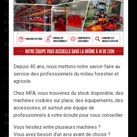
COMBINÉ BOIS DE CHAUFFAGE – SCIEUR-
FENDEUR (LAME OU GUIDE CHAÎNE) - DECK
D'ALIMENTATION
BROYEURS À AXE HORIZONTAL
Broyeurs agricoles universels
Depuis 40 ans, nous mettons notre savoir-faire au
Broyeurs d'accotement
service des professionnels du milieu forestier et
Tondeuses à lames
agricole.
Broyeurs semi-forestier
Chez MFA, vous trouverez du stock disponible, des
Broyeurs grandes cultures
machines visibles sur place, des équipements, des
accessoires, et surtout une équipe de
BROYEURS / TONDEUSES À AXE VERTICALE +
professionnels à votre écoute pour vous conseiller.
INTERCEPS
Vous hésitez entre plusieurs machines ?
Vous avez besoin d’un avis avant de choisir ?