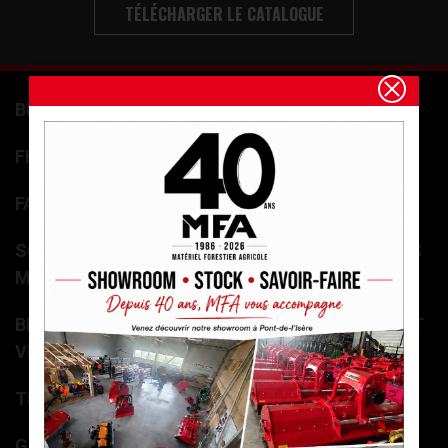
TÉLÉCHARGER LE CATALOGUE
BENNES 3 PTS
FENDEUSES À BOIS
FAGOTEUSES DE BÛCHES
SCIES CIRCULAIRES À BÛCHES ET SCIES + TAPIS
MONTE BOIS
BROYEURS / DÉCHIQUETEUSES DE BRANCHES ET
VÉGÉTAUX
TREUILS DE DÉBARDAGE / RADIOCOMMANDES
GRAPPINS À BOIS ET LAME FRONTALE