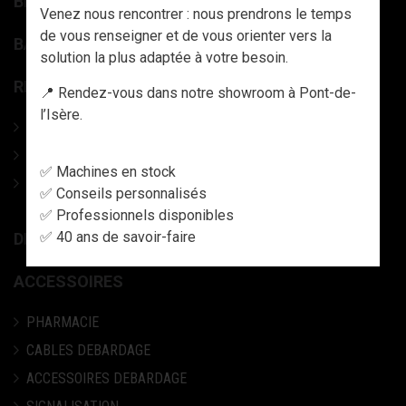
BROYEURS FORESTIERS
Venez nous rencontrer : nous prendrons le temps
de vous renseigner et de vous orienter vers la
BALAYAGE ET NETTOYAGE AGRICOLE / VOIRIE.
solution la plus adaptée à votre besoin.
REMORQUE ET GRUES FORESTIÈRES
📍 Rendez-vous dans notre showroom à Pont-de-
l’Isère.
Ensemble Grues et Remorques forestières
Remorques à bois forestières
✅ Machines en stock
Grues de débardage forestières
✅ Conseils personnalisés
✅ Professionnels disponibles
✅ 40 ans de savoir-faire
DIVERS MATÉRIEL MARAÎCHAGE
ACCESSOIRES
PHARMACIE
CABLES DEBARDAGE
ACCESSOIRES DEBARDAGE