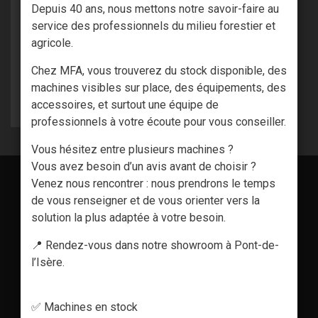
Depuis 40 ans, nous mettons notre savoir-faire au
CHOOKER D’ACCROCHAGE
TOURNANT G100 POUR ...
service des professionnels du milieu forestier et
agricole.
À partir de
19,70 € HT
Chez MFA, vous trouverez du stock disponible, des
machines visibles sur place, des équipements, des
VOIR LE PRODUIT
accessoires, et surtout une équipe de
professionnels à votre écoute pour vous conseiller.
Vous hésitez entre plusieurs machines ?
Vous avez besoin d’un avis avant de choisir ?
Venez nous rencontrer : nous prendrons le temps
de vous renseigner et de vous orienter vers la
solution la plus adaptée à votre besoin.
📍 Rendez-vous dans notre showroom à Pont-de-
l’Isère.
✅ Machines en stock