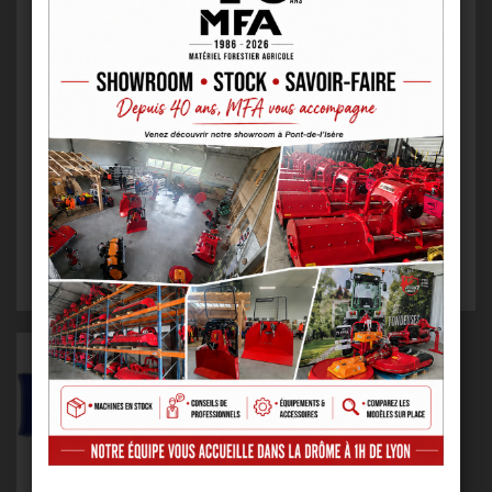
CHOOKER D’ACCROCHAGE
CROCHET D’ACCROCHAGE
GB8 POUR CHAÎNE Ø8M...
SANS RACCOURCI KC P...
À partir de
9,20 € HT
À partir de
33,60 € HT
VOIR LE PRODUIT
VOIR LE PRODUIT