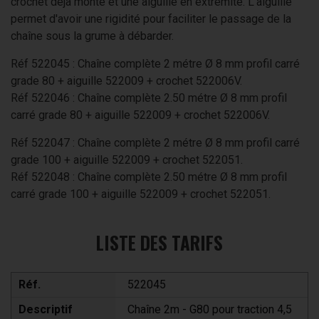
crochet déjà monté et une aiguille en extrémité. L'aiguille
permet d'avoir une rigidité pour faciliter le passage de la
chaîne sous la grume à débarder.
Réf 522045 : Chaîne complète 2 métre Ø 8 mm profil carré
grade 80 + aiguille 522009 + crochet 522006V.
Réf 522046 : Chaîne complète 2.50 métre Ø 8 mm profil
carré grade 80 + aiguille 522009 + crochet 522006V.
Réf 522047 : Chaîne complète 2 métre Ø 8 mm profil carré
grade 100 + aiguille 522009 + crochet 522051.
Réf 522048 : Chaîne complète 2.50 métre Ø 8 mm profil
carré grade 100 + aiguille 522009 + crochet 522051.
LISTE DES TARIFS
Réf.
522045
Descriptif
Chaîne 2m - G80 pour traction 4,5