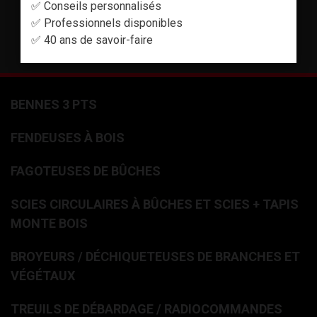
✅ Conseils personnalisés
✅ Professionnels disponibles
TÉLÉCHARGER LE CATALOGUE
✅ 40 ans de savoir-faire
BENNES 3 PTS
FENDEUSES À BOIS
FAGOTEUSES DE BÛCHES
SCIES CIRCULAIRES À BÛCHES ET SCIES + TAPIS
MONTE BOIS
BROYEURS / DÉCHIQUETEUSES DE BRANCHES ET
VÉGÉTAUX
TREUILS DE DÉBARDAGE / RADIOCOMMANDES