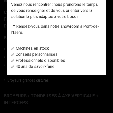
GRAPPINS À BOIS ET LAME FRONTALE
Venez nous rencontrer : nous prendrons le temps
de vous renseigner et de vous orienter vers la
COMBINÉ BOIS DE CHAUFFAGE – SCIEUR-
solution la plus adaptée à votre besoin.
FENDEUR (LAME OU GUIDE CHAÎNE) - DECK
D'ALIMENTATION
📍 Rendez-vous dans notre showroom à Pont-de-
l’Isère.
BROYEURS À AXE HORIZONTAL
✅ Machines en stock
Broyeurs agricoles universels
✅ Conseils personnalisés
Broyeurs d'accotement
✅ Professionnels disponibles
Tondeuses à lames
✅ 40 ans de savoir-faire
Broyeurs semi-forestier
Broyeurs grandes cultures
BROYEURS / TONDEUSES À AXE VERTICALE +
INTERCEPS