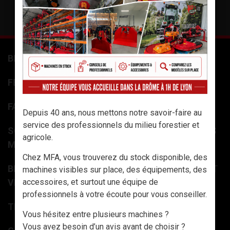
TÉLÉCHARGER LE CATALOGUE
BENNES 3 PTS
FENDEUSES À BOIS
FAGOTEUSES DE BÛCHES
Depuis 40 ans, nous mettons notre savoir-faire au
service des professionnels du milieu forestier et
SCIES CIRCULAIRES À BÛCHES ET SCIES + TAPIS
agricole.
MONTE BOIS
Chez MFA, vous trouverez du stock disponible, des
BROYEURS / DÉCHIQUETEUSES DE BRANCHES ET
machines visibles sur place, des équipements, des
VÉGÉTAUX
accessoires, et surtout une équipe de
professionnels à votre écoute pour vous conseiller.
TREUILS DE DÉBARDAGE / RADIOCOMMANDES
Vous hésitez entre plusieurs machines ?
Vous avez besoin d’un avis avant de choisir ?