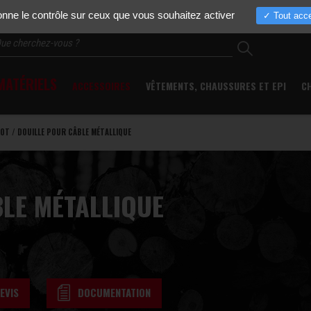
Actualités
Entreprise
Nos marques
Pièces détachées
Occasio
donne le contrôle sur ceux que vous souhaitez activer
Tout acce
ATÉRIELS
ACCESSOIRES
VÊTEMENTS, CHAUSSURES ET EPI
C
OT / DOUILLE POUR CÂBLE MÉTALLIQUE
BLE MÉTALLIQUE
EVIS
DOCUMENTATION