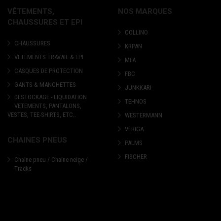
VÊTEMENTS,
NOS MARQUES
CHAUSSURES ET EPI
COLLINO
CHAUSSURES
KRPAN
VETEMENTS TRAVAIL & EPI
MFA
CASQUES DE PROTECTION
FBC
GANTS & MANCHETTES
JUNKKARI
DESTOCKAGE - LIQUIDATION
TEHNOS
VETEMENTS, PANTALONS,
VESTES, TEE-SHIRTS, ETC..
WESTERMANN
VERIGA
CHAINES PNEUS
PALMS
FISCHER
Chaine pneu / Chaine neige /
Tracks