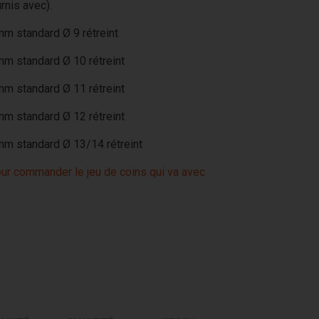
rnis avec).
mm standard
Ø 9 rétreint
m standard Ø 10 rétreint
m standard Ø 11 rétreint
Culot + jeu de coins (coins en option)
mm standard
Ø 12 rétreint
mm standard
Ø 13/14 rétreint
our commander le jeu de coins qui va avec