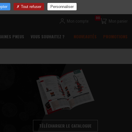
ns
Devenir revendeur
Commande rapide
Contact
pter
Tout refuser
Personnaliser
00
Mon compte
Mon panier
HAINES PNEUS
VOUS SOUHAITEZ ?
NOUVEAUTÉS
PROMOTIONS
TÉLÉCHARGER LE CATALOGUE