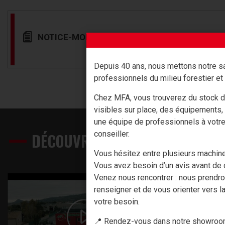
NOTICE-MONTAGE-DE-CULOT-COIN.PDF
Depuis 40 ans, nous mettons notre sa
professionnels du milieu forestier et 
Chez MFA, vous trouverez du stock d
visibles sur place, des équipements,
une équipe de professionnels à votr
conseiller.
DÉCOUVREZ NOS PRODUITS EN 
Vous hésitez entre plusieurs machin
Vous avez besoin d’un avis avant de c
Venez nous rencontrer : nous prendr
renseigner et de vous orienter vers la
votre besoin.
📍 Rendez-vous dans notre showroom