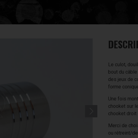
DESCRI
Le culot, doui
bout du câble
des jeux de co
forme conique
Une fois mont
chooket sur le
chooket droit
Merci de choi
ou rétreint/d