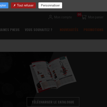
ns
Devenir revendeur
Commande rapide
Contact
pter
Tout refuser
Personnaliser
00
Mon compte
Mon panier
HAINES PNEUS
VOUS SOUHAITEZ ?
NOUVEAUTÉS
PROMOTIONS
TÉLÉCHARGER LE CATALOGUE