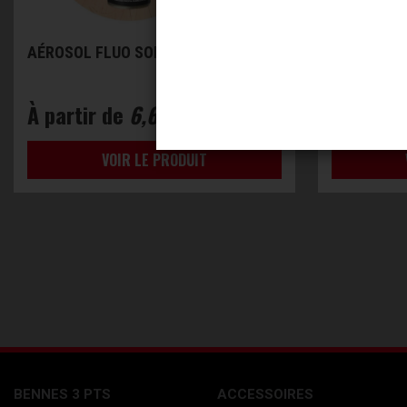
AÉROSOL FLUO SOPPEC
AÉROSOL 
À partir de
6,66 € HT
À partir
VOIR LE PRODUIT
BENNES 3 PTS
ACCESSOIRES