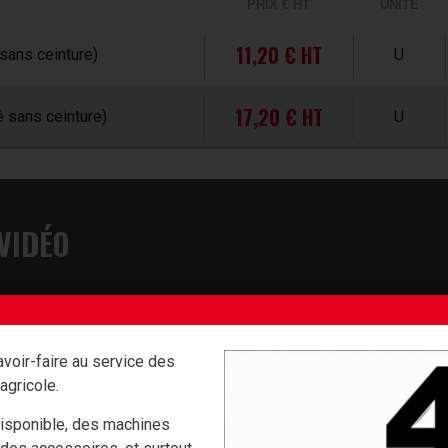
PRIX € HT
UNITÉ
11,20 € HT
sans ceinture)
U
17,20 € HT
 sans ceinture)
U
VIDÉO
voir-faire au service des
agricole.
isponible, des machines