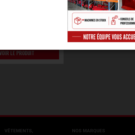
SOPPEC LONGUE DURÉE
 de
100,40 € HT
VOIR LE PRODUIT
VÊTEMENTS,
NOS MARQUES