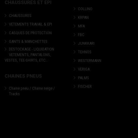
CHAUSSURES ET EPI
COLLINO
CHAUSSURES
KRPAN
VETEMENTS TRAVAIL & EPI
MFA
CASQUES DE PROTECTION
FBC
GANTS & MANCHETTES
JUNKKARI
DESTOCKAGE - LIQUIDATION
TEHNOS
VETEMENTS, PANTALONS,
VESTES, TEE-SHIRTS, ETC..
WESTERMANN
VERIGA
CHAINES PNEUS
PALMS
FISCHER
Chaine pneu / Chaine neige /
Tracks