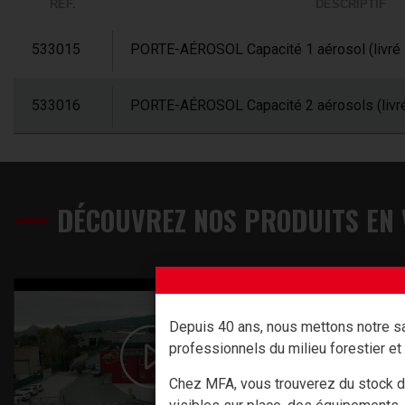
RÉF.
DESCRIPTIF
533015
PORTE-AÉROSOL Capacité 1 aérosol (livré 
533016
PORTE-AÉROSOL Capacité 2 aérosols (livré
DÉCOUVREZ NOS PRODUITS EN 
Depuis 40 ans, nous mettons notre sa
professionnels du milieu forestier et 
Chez MFA, vous trouverez du stock d