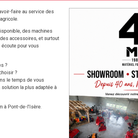
voir-faire au service des
PTIF
PRIX € HT
agricole.
5,00 €
+ MASCOTTE MFA / KRPAN EN PP
HT
isponible, des machines
 des accessoires, et surtout
e écoute pour vous
VIDÉO
es ?
hoisir ?
ons le temps de vous
 solution la plus adaptée à
 à Pont-de-l’Isère.