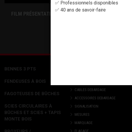
✅ Professionnels disponibles
✅ 40 ans de savoir-faire
FILM PRÉSENTATION SOCIÉTÉ MFA
BENNES 3 PTS
ACCESSOIRES
FENDEUSES À BOIS
PHARMACIE
CABLES DEBARDAGE
FAGOTEUSES DE BÛCHES
ACCESSOIRES DEBARDAGE
SCIES CIRCULAIRES À
SIGNALISATION
BÛCHES ET SCIES + TAPIS
MESURES
MONTE BOIS
MARQUAGE
BROYEURS /
ELAGAGE