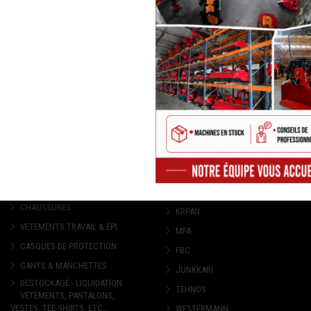
VÊTEMENTS,
NOS MARQUES
CHAUSSURES ET EPI
COLLINO
CHAUSSURES
KRPAN
VETEMENTS TRAVAIL & EPI
MFA
CASQUES DE PROTECTION
FBC
GANTS & MANCHETTES
JUNKKARI
DESTOCKAGE - LIQUIDATION
TEHNOS
VETEMENTS, PANTALONS,
VESTES, TEE-SHIRTS, ETC..
WESTERMANN