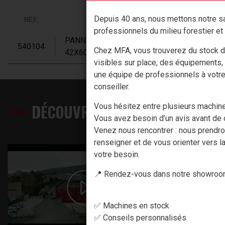
Depuis 40 ans, nous mettons notre sa
RÉF.
DESCRI
professionnels du milieu forestier et 
PANNEAU / PANCARTE PROPRIETE PRIVEE 
540104
Chez MFA, vous trouverez du stock d
42X60CM
visibles sur place, des équipements,
une équipe de professionnels à votr
conseiller.
DÉCOUVREZ NOS PRODUITS EN 
Vous hésitez entre plusieurs machin
Vous avez besoin d’un avis avant de c
Venez nous rencontrer : nous prendr
renseigner et de vous orienter vers la
votre besoin.
📍 Rendez-vous dans notre showroom
✅ Machines en stock
✅ Conseils personnalisés