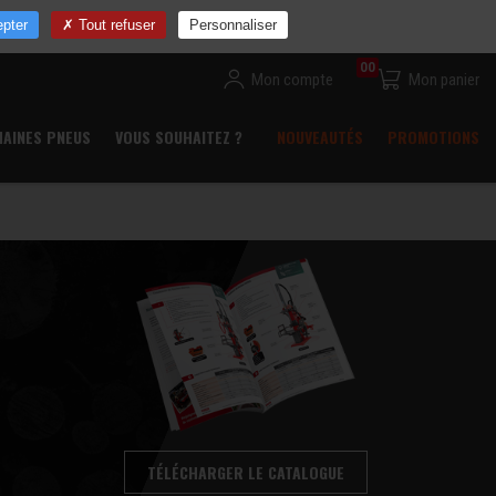
ns
Devenir revendeur
Commande rapide
Contact
pter
Tout refuser
Personnaliser
00
Mon compte
Mon panier
HAINES PNEUS
VOUS SOUHAITEZ ?
NOUVEAUTÉS
PROMOTIONS
TÉLÉCHARGER LE CATALOGUE