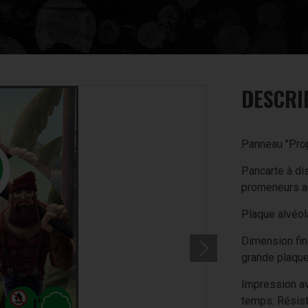
DESCRI
Panneau "Prop
Pancarte à di
promeneurs au
Plaque alvéol
Dimension fin
grande plaque
Impression av
temps. Résist