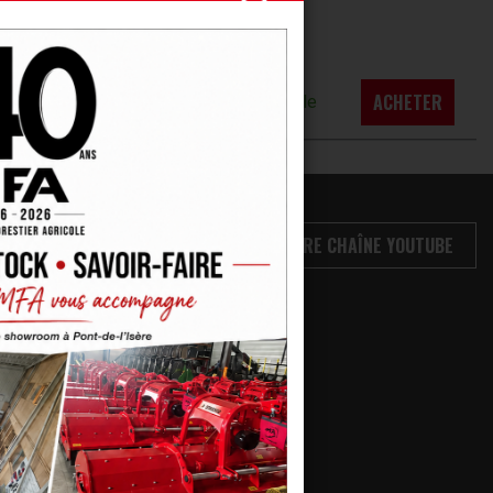
UNITÉ
QUANTITÉ
STOCK
ACHETER
U
Disponible
VOIR NOTRE CHAÎNE YOUTUBE