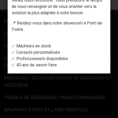
Venez nous rencontrer : nous prendrons le temps
de vous renseigner et de vous orienter vers la
solution la plus adaptée à votre besoin.
BENNES 3 PTS
📍 Rendez-vous dans notre showroom à Pont-de-
l’Isère.
FENDEUSES À BOIS
FAGOTEUSES DE BÛCHES
✅ Machines en stock
✅ Conseils personnalisés
SCIES CIRCULAIRES À BÛCHES ET SCIES + TAPIS
✅ Professionnels disponibles
✅ 40 ans de savoir-faire
MONTE BOIS
BROYEURS / DÉCHIQUETEUSES DE BRANCHES ET
VÉGÉTAUX
TREUILS DE DÉBARDAGE / RADIOCOMMANDES
GRAPPINS À BOIS ET LAME FRONTALE