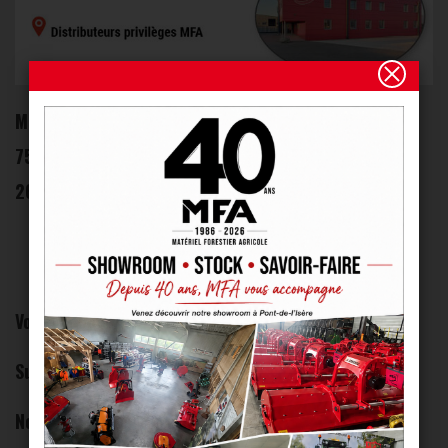
MFA - Matériel Forestier & Agricole
75 Chemin du Bertrand
26600 PONT DE L'ISÈRE - France
Tél +33 (0)4 75 84 69 40
Vous pouvez joindre nos commerciaux directement:
Sud Est: 04 75 84 48 44
Nord Est: 04 75 84 48 40