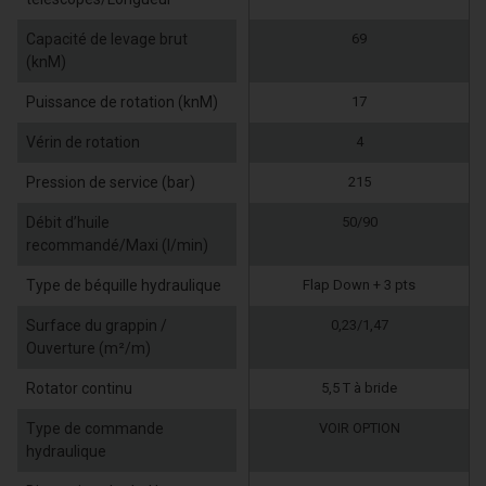
Capacité de levage brut
69
(knM)
Puissance de rotation (knM)
17
Vérin de rotation
4
Pression de service (bar)
215
Débit d’huile
50/90
recommandé/Maxi (l/min)
Type de béquille hydraulique
Flap Down + 3 pts
Surface du grappin /
0,23/1,47
Ouverture (m²/m)
Rotator continu
5,5 T à bride
Type de commande
VOIR OPTION
hydraulique