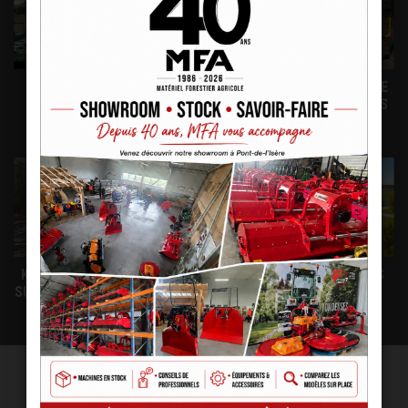
FILM PRÉSENTATION
PALMS 1ER FABRICANT DE
SOCIÉTÉ MFA
REMORQUES FORESTIÈRES
EN EUROPE
KLEMMBANK - CLAMBUNK
VISITE DE L'USINE PALMS
SUR REMORQUE FORESTIÈRE
16U PALMS
AVEC CE PRODUIT NOUS VOUS