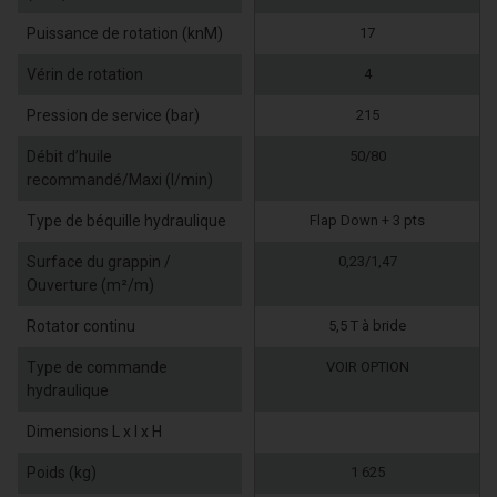
Puissance de rotation (knM)
17
Vérin de rotation
4
Pression de service (bar)
215
Débit d’huile
50/80
recommandé/Maxi (l/min)
Type de béquille hydraulique
Flap Down + 3 pts
Surface du grappin /
0,23/1,47
Ouverture (m²/m)
Rotator continu
5,5 T à bride
Type de commande
VOIR OPTION
hydraulique
Dimensions L x l x H
Poids (kg)
1 625