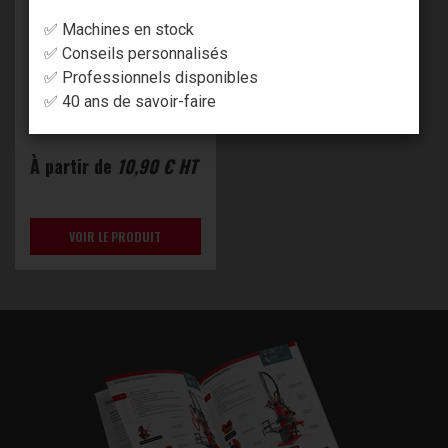
✅ Machines en stock
✅ Conseils personnalisés
✅ Professionnels disponibles
✅ 40 ans de savoir-faire
PANNEAU OBLIGATOIRE
DÉCLARATION DE TRAVA...
À partir de
10,90 € HT
VOIR LE PRODUIT