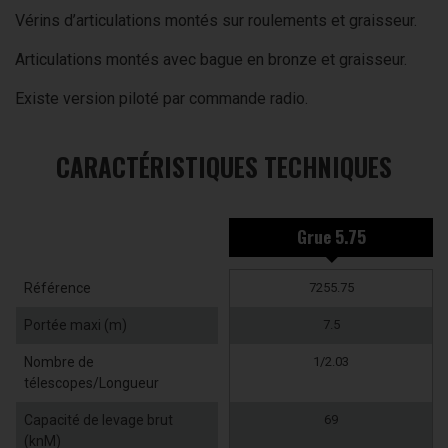
Vérins d’articulations montés sur roulements et graisseur.
Articulations montés avec bague en bronze et graisseur.
Existe version piloté par commande radio.
CARACTÉRISTIQUES TECHNIQUES
Grue 5.75
Référence
7255.75
Portée maxi (m)
7.5
Nombre de
1/2.03
télescopes/Longueur
Capacité de levage brut
69
(knM)