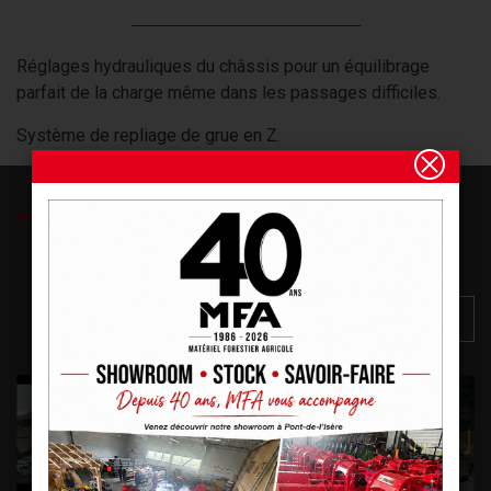
Réglages hydrauliques du châssis pour un équilibrage
parfait de la charge même dans les passages difficiles.
Système de repliage de grue en Z.
DÉCOUVREZ NOS PRODUITS EN
VIDÉO
VOIR NOTRE CHAÎNE YOUTUBE