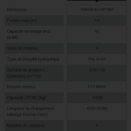
Référence
754GD8.4Z+GP14DF
Portée maxi (m)
8.4
Capacité de levage brut
60
(knM)
Vérin de rotation
4
Type de béquille hydraulique
flap down
Surface du grappin /
0.23/1.30
Ouverture (m²/m)
Rotator continu
4.5 T BRIDE
Capacité / PTAC (kg)
16500
Longueur de chargement
4325/ (5105)
rallonge fournie (mm)
Nombre de ranchets
6