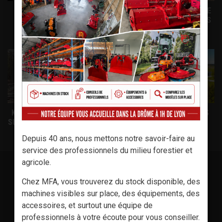
FILM PRÉSENTATION
PALMS 1ER FABRICANT DE
SOCIÉTÉ MFA
REMORQUES FORESTIÈRES
EN EUROPE
KLEMMBANK - CLAMBUNK
VISITE DE L'USINE PALMS
SUR REMORQUE FORESTIÈRE
16U PALMS
Depuis 40 ans, nous mettons notre savoir-faire au
service des professionnels du milieu forestier et
agricole.
Chez MFA, vous trouverez du stock disponible, des
machines visibles sur place, des équipements, des
accessoires, et surtout une équipe de
professionnels à votre écoute pour vous conseiller.