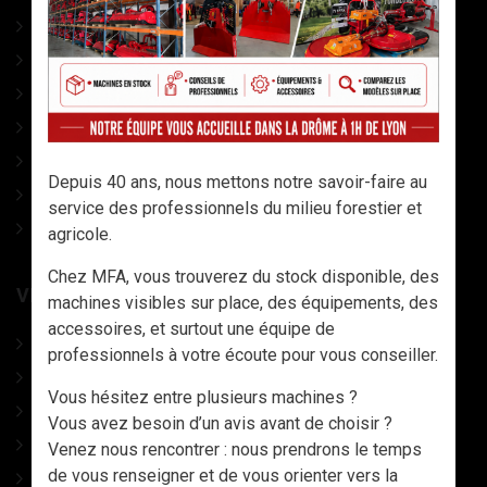
ACCESSOIRES Tronço
COINS A FRAPPER
CONDITIONNEMENT
ACCESSOIRES DIVERS
OUTILS AVEC MANCHES
Depuis 40 ans, nous mettons notre savoir-faire au
LAMES DE SCIES
service des professionnels du milieu forestier et
CATALOGUE
agricole.
Chez MFA, vous trouverez du stock disponible, des
VÊTEMENTS, CHAUSSURES ET EPI
machines visibles sur place, des équipements, des
accessoires, et surtout une équipe de
CHAUSSURES
professionnels à votre écoute pour vous conseiller.
VETEMENTS TRAVAIL & EPI
Vous hésitez entre plusieurs machines ?
CASQUES DE PROTECTION
Vous avez besoin d’un avis avant de choisir ?
GANTS & MANCHETTES
Venez nous rencontrer : nous prendrons le temps
de vous renseigner et de vous orienter vers la
DESTOCKAGE - LIQUIDATION VETEMENTS, PANTALONS,