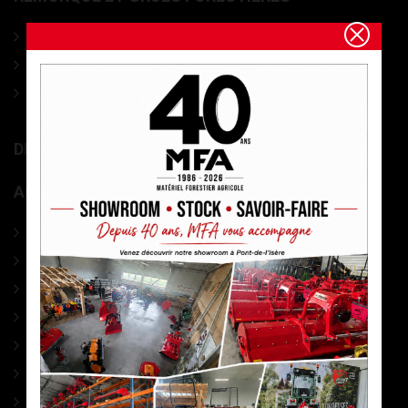
Ensemble Grues et Remorques forestières
Remorques à bois forestières
Grues de débardage forestières
DIVERS MATÉRIEL MARAÎCHAGE
ACCESSOIRES
PHARMACIE
CABLES DEBARDAGE
ACCESSOIRES DEBARDAGE
SIGNALISATION
MESURES
MARQUAGE
ELAGAGE