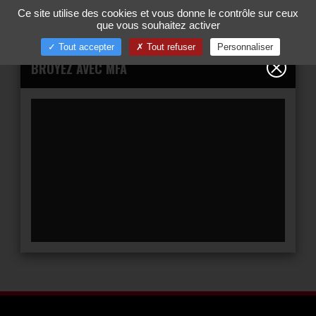
Gestion de vos préférences sur les cookies
Ce site utilise des cookies et vous donne le contrôle sur ceux
00
Tog
que vous souhaitez activer
nav
Tout accepter
Tout refuser
Personnaliser
BROYEZ AVEC MFA
YouTube est désac