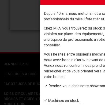
Depuis 40 ans, nous mettons notre sa
professionnels du milieu forestier et 
Chez MFA, vous trouverez du stock d
visibles sur place, des équipements,
une équipe de professionnels à votr
conseiller.
Vous hésitez entre plusieurs machin
Vous avez besoin d’un avis avant de c
BENNES 3 PTS
ACCESSOIRES
Venez nous rencontrer : nous prendr
renseigner et de vous orienter vers la
FENDEUSES À BOIS
PHARMACIE
votre besoin.
CABLES DEBARDAGE
FAGOTEUSES DE BÛCHES
📍 Rendez-vous dans notre showroom
ACCESSOIRES DEBARDAGE
SCIES CIRCULAIRES À
SIGNALISATION
BÛCHES ET SCIES + TAPIS
✅ Machines en stock
MESURES
MONTE BOIS