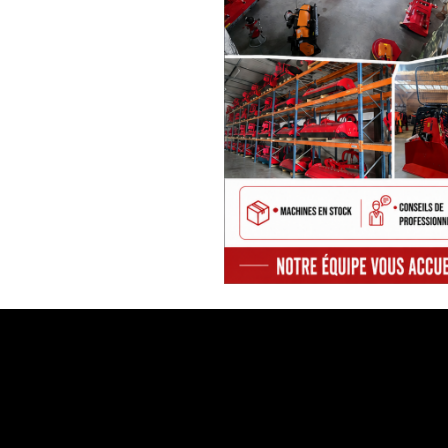
TEHNOS
VETEMENTS, PANTALONS,
VESTES, TEE-SHIRTS, ETC..
WESTERMANN
VERIGA
CHAINES PNEUS
PALMS
FISCHER
Chaine pneu / Chaine neige /
Tracks