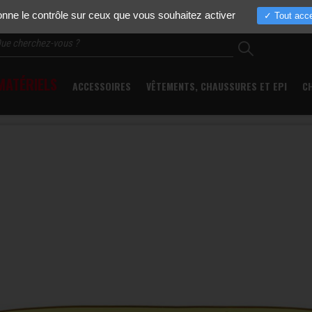
Actualités
Entreprise
Nos marques
Pièces détachées
Occasio
donne le contrôle sur ceux que vous souhaitez activer
Tout acce
ATÉRIELS
ACCESSOIRES
VÊTEMENTS, CHAUSSURES ET EPI
C