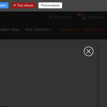
ns
Devenir revendeur
Commande rapide
Contact
pter
Tout refuser
Personnaliser
00
Mon compte
Mon panier
HAINES PNEUS
VOUS SOUHAITEZ ?
NOUVEAUTÉS
PROMOTIONS