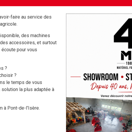
voir-faire au service des
agricole.
isponible, des machines
 des accessoires, et surtout
e écoute pour vous
es ?
hoisir ?
VÊTEMENTS,
NOS MARQUES
ons le temps de vous
CHAUSSURES ET EPI
 solution la plus adaptée à
COLLINO
CHAUSSURES
KRPAN
 à Pont-de-l’Isère.
VETEMENTS TRAVAIL & EPI
MFA
CASQUES DE PROTECTION
FBC
GANTS & MANCHETTES
JUNKKARI
DESTOCKAGE - LIQUIDATION