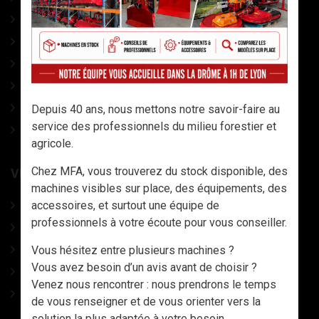
COINS A FRAPPER
CONDITIONNEMENT
ACCESSOIRES DIVERS
OUTILS AVEC MANCHES
LAMES DE SCIES
Depuis 40 ans, nous mettons notre savoir-faire au
service des professionnels du milieu forestier et
CATALOGUE
agricole.
Chez MFA, vous trouverez du stock disponible, des
VÊTEMENTS, CHAUSSURES ET EPI
machines visibles sur place, des équipements, des
accessoires, et surtout une équipe de
CHAUSSURES
professionnels à votre écoute pour vous conseiller.
VETEMENTS TRAVAIL & EPI
CASQUES DE PROTECTION
Vous hésitez entre plusieurs machines ?
Vous avez besoin d’un avis avant de choisir ?
GANTS & MANCHETTES
Venez nous rencontrer : nous prendrons le temps
DESTOCKAGE - LIQUIDATION VETEMENTS, PANTALONS,
de vous renseigner et de vous orienter vers la
VESTES, TEE-SHIRTS, ETC..
solution la plus adaptée à votre besoin.