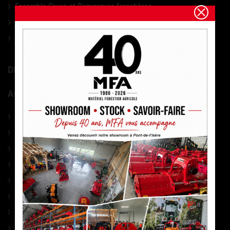
Ensemble Grues et Remorques forestières
Remorques à bois forestières
Grues de débardage forestières
DIVERS MATÉRIEL MARAÎCHAGE
ACCESSOIRES
PHARMACIE
CABLES DEBARDAGE
ACCESSOIRES DEBARDAGE
SIGNALISATION
MESURES
MARQUAGE
ELAGAGE
ACCESSOIRES Tronço