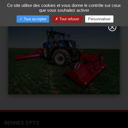
Gestion de vos préférences sur les cookies
Ce site utilise des cookies et vous donne le contrôle sur ceux
00
Tog
que vous souhaitez activer
nav
Tout accepter
Tout refuser
Personnaliser
BENNES 3 PTS