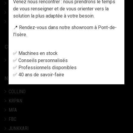
Venez nous rencontrer : nous prendrons le temps
CASQUES DE PROTECTION
de vous renseigner et de vous orienter vers la
GANTS & MANCHETTES
solution la plus adaptée à votre besoin.
DESTOCKAGE - LIQUIDATION VETEMENTS, PANTALONS,
📍 Rendez-vous dans notre showroom à Pont-de-
VESTES, TEE-SHIRTS, ETC..
l’Isère.
CHAINES PNEUS
✅ Machines en stock
Chaine pneu / Chaine neige / Tracks
✅ Conseils personnalisés
✅ Professionnels disponibles
✅ 40 ans de savoir-faire
NOS MARQUES
COLLINO
KRPAN
MFA
FBC
JUNKKARI