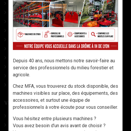
MESURES
MARQUAGE
ELAGAGE
ACCESSOIRES Tronço
COINS A FRAPPER
CONDITIONNEMENT
ACCESSOIRES DIVERS
Depuis 40 ans, nous mettons notre savoir-faire au
OUTILS AVEC MANCHES
service des professionnels du milieu forestier et
agricole.
LAMES DE SCIES
CATALOGUE
Chez MFA, vous trouverez du stock disponible, des
machines visibles sur place, des équipements, des
accessoires, et surtout une équipe de
VÊTEMENTS, CHAUSSURES ET EPI
professionnels à votre écoute pour vous conseiller.
CHAUSSURES
Vous hésitez entre plusieurs machines ?
VETEMENTS TRAVAIL & EPI
Vous avez besoin d’un avis avant de choisir ?