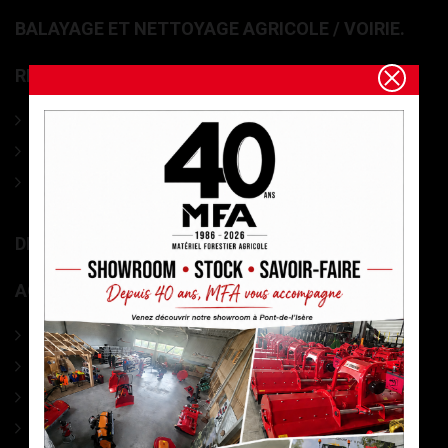
BALAYAGE ET NETTOYAGE AGRICOLE / VOIRIE.
REMORQUE ET GRUES FORESTIÈRES
Ensemble Grues et Remorques forestières
Remorques à bois forestières
Grues de débardage forestières
DIVERS MATÉRIEL MARAÎCHAGE
ACCESSOIRES
PHARMACIE
CABLES DEBARDAGE
ACCESSOIRES DEBARDAGE
SIGNALISATION