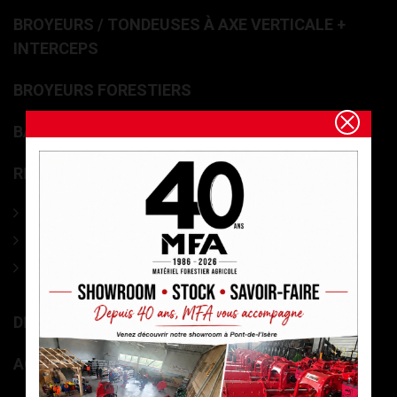
BROYEURS / TONDEUSES À AXE VERTICALE +
INTERCEPS
BROYEURS FORESTIERS
BALAYAGE ET NETTOYAGE AGRICOLE / VOIRIE.
REMORQUE ET GRUES FORESTIÈRES
Ensemble Grues et Remorques forestières
Remorques à bois forestières
Grues de débardage forestières
DIVERS MATÉRIEL MARAÎCHAGE
ACCESSOIRES