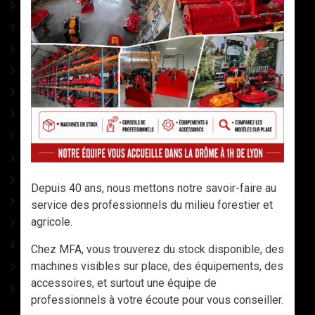
PHARMACIE
CABLES DEBARDAGE
ACCESSOIRES DEBARDAGE
SIGNALISATION
MESURES
MARQUAGE
ELAGAGE
ACCESSOIRES Tronço
COINS A FRAPPER
Depuis 40 ans, nous mettons notre savoir-faire au
CONDITIONNEMENT
service des professionnels du milieu forestier et
agricole.
ACCESSOIRES DIVERS
OUTILS AVEC MANCHES
Chez MFA, vous trouverez du stock disponible, des
machines visibles sur place, des équipements, des
LAMES DE SCIES
accessoires, et surtout une équipe de
CATALOGUE
professionnels à votre écoute pour vous conseiller.