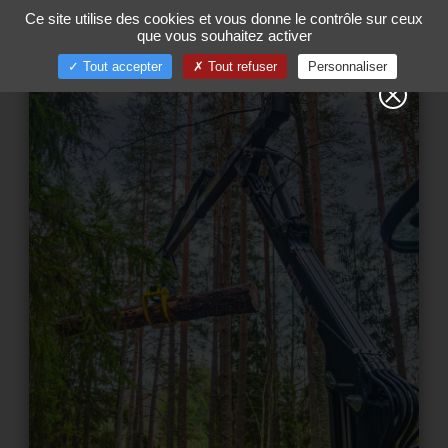
Gestion de vos préférences sur les cookies
Ce site utilise des cookies et vous donne le contrôle sur ceux
00
Tog
que vous souhaitez activer
nav
Tout accepter
Tout refuser
Personnaliser