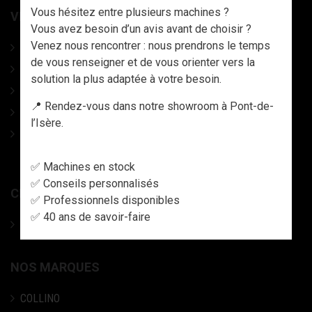
Vous hésitez entre plusieurs machines ?
VÊTEMENTS, CHAUSSURES ET EPI
Vous avez besoin d’un avis avant de choisir ?
Venez nous rencontrer : nous prendrons le temps
CHAUSSURES
de vous renseigner et de vous orienter vers la
VETEMENTS TRAVAIL & EPI
solution la plus adaptée à votre besoin.
CASQUES DE PROTECTION
📍 Rendez-vous dans notre showroom à Pont-de-
GANTS & MANCHETTES
l’Isère.
DESTOCKAGE - LIQUIDATION VETEMENTS, PANTALONS,
VESTES, TEE-SHIRTS, ETC..
✅ Machines en stock
✅ Conseils personnalisés
CHAINES PNEUS
✅ Professionnels disponibles
✅ 40 ans de savoir-faire
Chaine pneu / Chaine neige / Tracks
NOS MARQUES
COLLINO