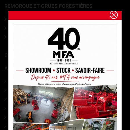
REMORQUE ET GRUES FORESTIÈRES
Ensemble Grues et Remorques forestières
Remorques à bois forestières
Grues de débardage forestières
DIVERS MATÉRIEL MARAÎCHAGE
ACCESSOIRES
PHARMACIE
CABLES DEBARDAGE
ACCESSOIRES DEBARDAGE
SIGNALISATION
MESURES
MARQUAGE