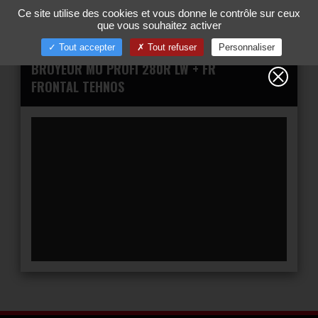
Gestion de vos préférences sur les cookies
Ce site utilise des cookies et vous donne le contrôle sur ceux
00
Tog
que vous souhaitez activer
nav
Tout accepter
Tout refuser
Personnaliser
BROYEUR MU PROFI 280R LW + FR
FRONTAL TEHNOS
YouTube est désac