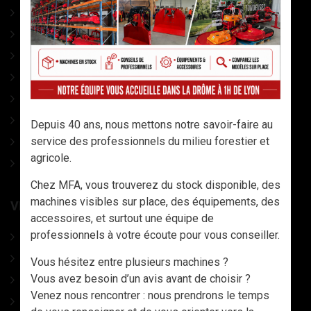
ELAGAGE
ACCESSOIRES Tronço
COINS A FRAPPER
CONDITIONNEMENT
ACCESSOIRES DIVERS
OUTILS AVEC MANCHES
Depuis 40 ans, nous mettons notre savoir-faire au
service des professionnels du milieu forestier et
LAMES DE SCIES
agricole.
CATALOGUE
Chez MFA, vous trouverez du stock disponible, des
machines visibles sur place, des équipements, des
VÊTEMENTS, CHAUSSURES ET EPI
accessoires, et surtout une équipe de
professionnels à votre écoute pour vous conseiller.
CHAUSSURES
VETEMENTS TRAVAIL & EPI
Vous hésitez entre plusieurs machines ?
Vous avez besoin d’un avis avant de choisir ?
CASQUES DE PROTECTION
Venez nous rencontrer : nous prendrons le temps
GANTS & MANCHETTES