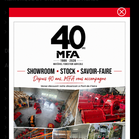
Ensemble Grues et Remorques forestières
Remorques à bois forestières
Grues de débardage forestières
DIVERS MATÉRIEL MARAÎCHAGE
ACCESSOIRES
PHARMACIE
CABLES DEBARDAGE
ACCESSOIRES DEBARDAGE
SIGNALISATION
MESURES
MARQUAGE
ELAGAGE