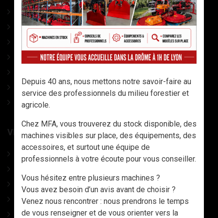
ACCESSOIRES Tronço
COINS A FRAPPER
CONDITIONNEMENT
ACCESSOIRES DIVERS
OUTILS AVEC MANCHES
Depuis 40 ans, nous mettons notre savoir-faire au
LAMES DE SCIES
service des professionnels du milieu forestier et
CATALOGUE
agricole.
Chez MFA, vous trouverez du stock disponible, des
VÊTEMENTS, CHAUSSURES ET EPI
machines visibles sur place, des équipements, des
accessoires, et surtout une équipe de
CHAUSSURES
professionnels à votre écoute pour vous conseiller.
VETEMENTS TRAVAIL & EPI
Vous hésitez entre plusieurs machines ?
CASQUES DE PROTECTION
Vous avez besoin d’un avis avant de choisir ?
GANTS & MANCHETTES
Venez nous rencontrer : nous prendrons le temps
de vous renseigner et de vous orienter vers la
DESTOCKAGE - LIQUIDATION VETEMENTS, PANTALONS,