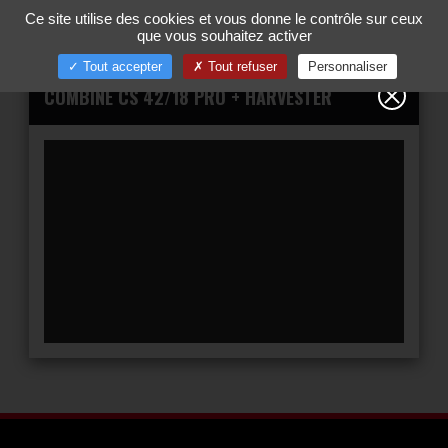
Gestion de vos préférences sur les cookies
Ce site utilise des cookies et vous donne le contrôle sur ceux
00
Tog
que vous souhaitez activer
nav
Tout accepter
Tout refuser
Personnaliser
COMBINÉ CS 42/18 PRO + HARVESTER
YouTube est désac