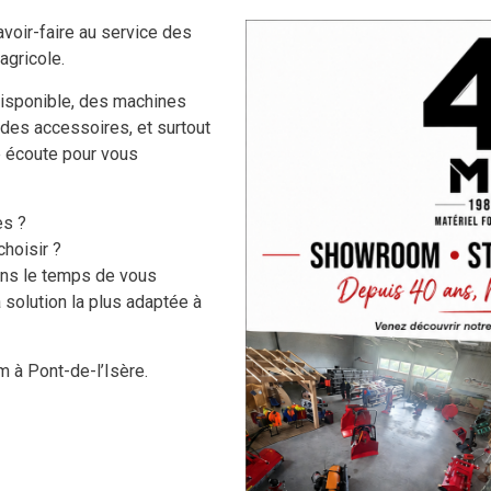
voir-faire au service des
agricole.
isponible, des machines
 des accessoires, et surtout
e écoute pour vous
es ?
VÊTEMENTS,
NOS MARQUES
hoisir ?
CHAUSSURES ET EPI
ons le temps de vous
COLLINO
 solution la plus adaptée à
CHAUSSURES
KRPAN
VETEMENTS TRAVAIL & EPI
MFA
 à Pont-de-l’Isère.
CASQUES DE PROTECTION
FBC
GANTS & MANCHETTES
JUNKKARI
DESTOCKAGE - LIQUIDATION
TEHNOS
VETEMENTS, PANTALONS,
VESTES, TEE-SHIRTS, ETC..
WESTERMANN