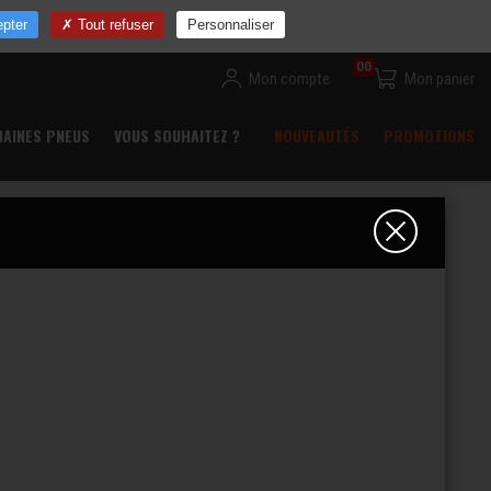
ns
Devenir revendeur
Commande rapide
Contact
pter
Tout refuser
Personnaliser
00
Mon compte
Mon panier
HAINES PNEUS
VOUS SOUHAITEZ ?
NOUVEAUTÉS
PROMOTIONS