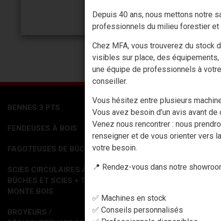
Depuis 40 ans, nous mettons notre sa
professionnels du milieu forestier et 
Chez MFA, vous trouverez du stock d
visibles sur place, des équipements,
une équipe de professionnels à votr
conseiller.
Vous hésitez entre plusieurs machin
BENNES 3 PTS
ACCESSOIRES
Vous avez besoin d’un avis avant de c
Venez nous rencontrer : nous prendr
FENDEUSES À BOIS
PHARMACIE
renseigner et de vous orienter vers la
CABLES DEBARDAGE
votre besoin.
FAGOTEUSES DE BÛCHES
ACCESSOIRES DEBARDAGE
📍 Rendez-vous dans notre showroom
SCIES CIRCULAIRES À
SIGNALISATION
BÛCHES ET SCIES + TAPIS
MESURES
MONTE BOIS
✅ Machines en stock
MARQUAGE
✅ Conseils personnalisés
BROYEURS /
ELAGAGE