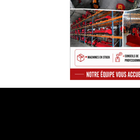
VERIGA
CHAINES PNEUS
PALMS
FISCHER
Chaine pneu / Chaine neige /
Tracks