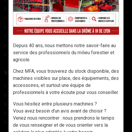
COINS A FRAPPER
CONDITIONNEMENT
ACCESSOIRES DIVERS
OUTILS AVEC MANCHES
LAMES DE SCIES
Depuis 40 ans, nous mettons notre savoir-faire au
service des professionnels du milieu forestier et
CATALOGUE
agricole.
Chez MFA, vous trouverez du stock disponible, des
VÊTEMENTS, CHAUSSURES ET EPI
machines visibles sur place, des équipements, des
accessoires, et surtout une équipe de
CHAUSSURES
professionnels à votre écoute pour vous conseiller.
VETEMENTS TRAVAIL & EPI
Vous hésitez entre plusieurs machines ?
CASQUES DE PROTECTION
Vous avez besoin d’un avis avant de choisir ?
GANTS & MANCHETTES
Venez nous rencontrer : nous prendrons le temps
DESTOCKAGE - LIQUIDATION VETEMENTS, PANTALONS,
de vous renseigner et de vous orienter vers la
VESTES, TEE-SHIRTS, ETC..