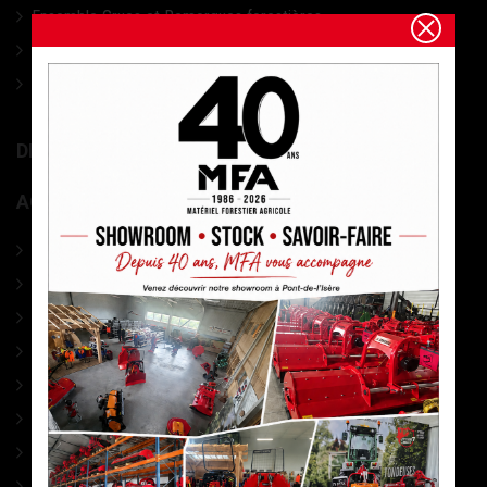
Ensemble Grues et Remorques forestières
Remorques à bois forestières
Grues de débardage forestières
DIVERS MATÉRIEL MARAÎCHAGE
ACCESSOIRES
PHARMACIE
CABLES DEBARDAGE
ACCESSOIRES DEBARDAGE
SIGNALISATION
MESURES
MARQUAGE
ELAGAGE
ACCESSOIRES Tronço