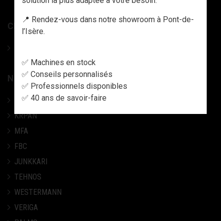
solution la plus adaptée à votre besoin.
📍 Rendez-vous dans notre showroom à Pont-de-
CHAINES PNEUS
l’Isère.
Chaine pneu / Chaine neige / Tracks
✅ Machines en stock
✅ Conseils personnalisés
NOS MARQUES
✅ Professionnels disponibles
✅ 40 ans de savoir-faire
COLLINO
KRPAN
MFA
FBC
JUNKKARI
TEHNOS
WESTERMANN
VERIGA