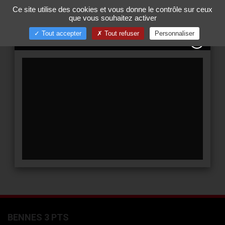
Gestion de vos préférences sur les cookies
Ce site utilise des cookies et vous donne le contrôle sur ceux
00
Tog
que vous souhaitez activer
nav
Tout accepter
Tout refuser
Personnaliser
YouTube est désac
BENNES 3 PTS