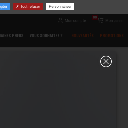
ns
Devenir revendeur
Commande rapide
Contact
pter
Tout refuser
Personnaliser
00
Mon compte
Mon panier
HAINES PNEUS
VOUS SOUHAITEZ ?
NOUVEAUTÉS
PROMOTIONS