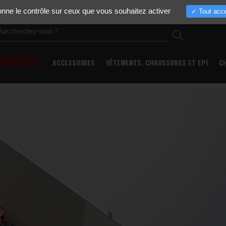
Actualités
Entreprise
Nos marques
Pièces détachées
Occasio
donne le contrôle sur ceux que vous souhaitez activer
Tout acce
ATÉRIELS
ACCESSOIRES
VÊTEMENTS, CHAUSSURES ET EPI
C