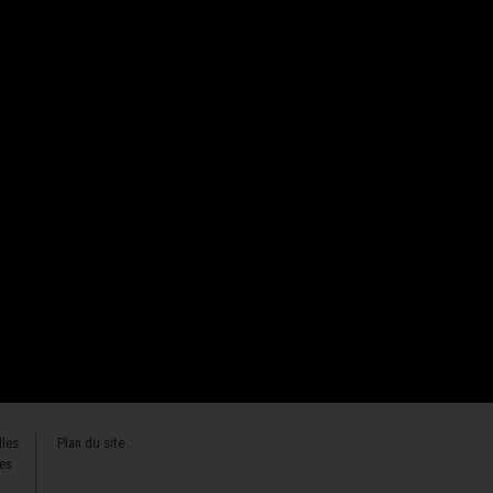
lles
Plan du site
ies