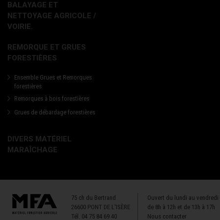
BALAYAGE ET
NETTOYAGE AGRICOLE /
VOIRIE.
REMORQUE ET GRUES
FORESTIÈRES
Ensemble Grues et Remorques
forestières
Remorques à bois forestières
Grues de débardage forestières
DIVERS MATÉRIEL
MARAÎCHAGE
75 ch du Bertrand
Ouvert du lundi au vendredi
26600 PONT DE L'ISÈRE
de 8h à 12h et de 13h à 17h
Tél.
04 75 84 69 40
Nous contacter