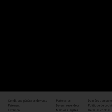
Conditions générales de vente
Partenaires
Données personne
Paiement
Devenir revendeur
Politique de cook
Livraison
Mentions légales
Gérer les cookies