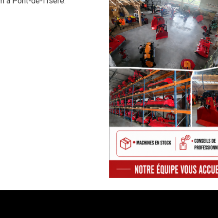
 à Pont-de-l’Isère.
CHAUSSURES ET EPI
COLLINO
CHAUSSURES
KRPAN
VETEMENTS TRAVAIL & EPI
MFA
CASQUES DE PROTECTION
FBC
GANTS & MANCHETTES
JUNKKARI
DESTOCKAGE - LIQUIDATION
TEHNOS
VETEMENTS, PANTALONS,
VESTES, TEE-SHIRTS, ETC..
WESTERMANN
VERIGA
CHAINES PNEUS
PALMS
FISCHER
Chaine pneu / Chaine neige /
Tracks